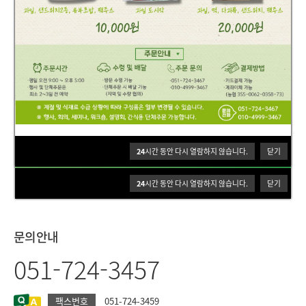
자활근로사업
자활사례관리사업
자활기업
더보기
더보기
더보기
자산형지원사업
후원안내
24
시간 동안 다시 열람하지 않습니다.
닫기
더보기
더보기
24
시간 동안 다시 열람하지 않습니다.
닫기
문의안내
051-724-3457
팩스번호
051-724-3459