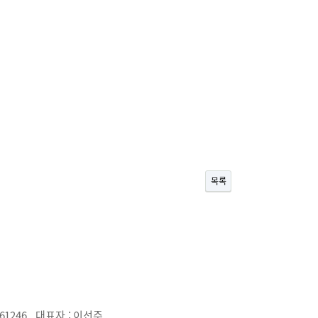
목록
61246
대표자 :
이선주