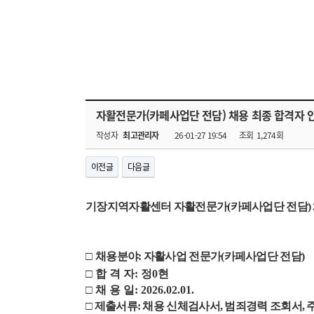
자활전문가(카페사업단 전담) 채용 최종 합격자 
작성자
최고관리자
26-01-27 19:54
조회
1,274회
이전글
다음글
기장지역자활센터 자활전문가(카페사업단 전담) 
□
채용분야: 자활사업 전문가(카페사업단 전담)
□ 합 격 자:
정0현
□ 채 용 일: 2026.02.01.
□ 제출서류: 채용 신체검사서, 범죄경력 조회서,