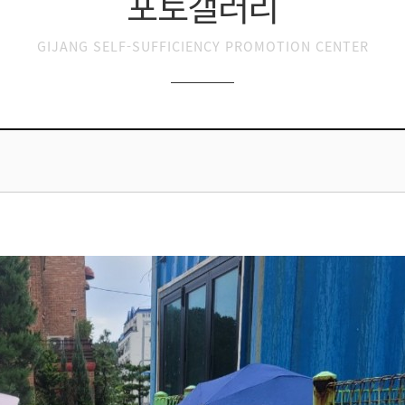
포토갤러리
GIJANG SELF-SUFFICIENCY PROMOTION CENTER